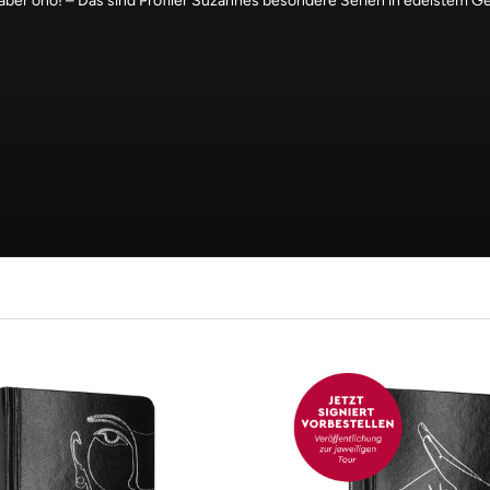
 aber oho! – Das sind Profiler Suzannes besondere Serien in edelstem 